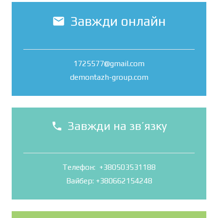
Завжди онлайн
mail
1725577@gmail.com
demontazh-group.com
Завжди на зв’язку
phone
Телефон: +380503531188
Вайбер: +380662154248