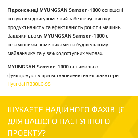
Гідроножиці MYUNGSAN Samson-1000
оснащені
потужним двигуном, який забезпечує високу
продуктивність та ефективність роботи машини.
Завдяки цьому
MYUNGSAN Samson-1000
є
незамінними помічниками на будівельному
майданчику та у важкодоступних умовах.
MYUNGSAN Samson-1000
оптимально
функціонують при встановленні на екскаватори
Hyundai R330LC‐9S
.
ШУКАЄТЕ НАДІЙНОГО ФАХІВЦЯ
ДЛЯ ВАШОГО НАСТУПНОГО
ПРОЕКТУ?