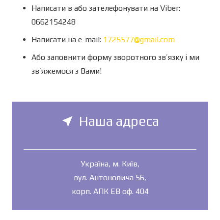
Написати в або зателефонувати на Viber:
0662154248
Написати на e-mail:
1725577@gmail.com
Або заповнити форму зворотного зв’язку і ми
зв’яжемося з Вами!
Наша адреса
near_me
Україна, м. Київ,
вул. Антоновича 56,
корп. АПК ЕВ оф. 404