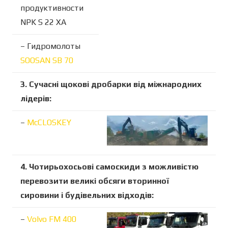
продуктивности
NPK S 22 XA
– Гидромолоты
SOOSAN SB 70
3. Сучасні щокові дробарки від міжнародних
лідерів:
–
McCLOSKEY
4. Чотирьохосьові самоскиди з можливістю
перевозити великі обсяги вторинної
сировини і будівельних відходів:
–
Volvo FM 400