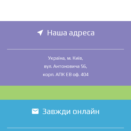
Наша адреса
near_me
Україна, м. Київ,
вул. Антоновича 56,
корп. АПК ЕВ оф. 404
Завжди онлайн
mail