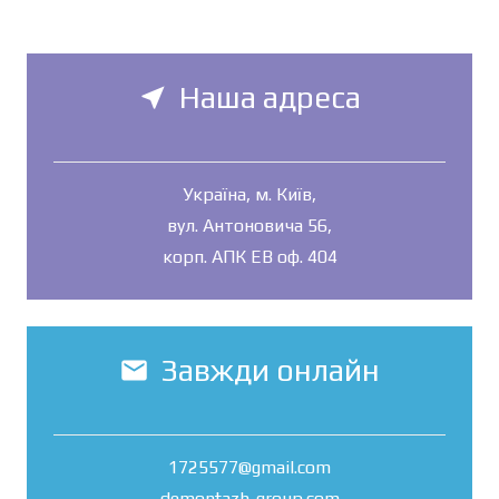
Наша адреса
near_me
Україна, м. Київ,
вул. Антоновича 56,
корп. АПК ЕВ оф. 404
Завжди онлайн
mail
1725577@gmail.com
demontazh-group.com