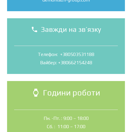
Завжди на зв’язку
phone
Телефон: +380503531188
Вайбер: +380662154248
Години роботи
watch
Пн. -Пт. : 9:00 – 18:00
Сб. : 11:00 – 17:00