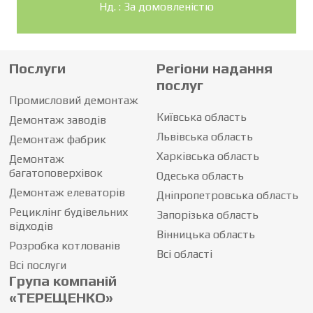
Нд. : За домовленістю
Послуги
Регіони надання
послуг
Промисловий демонтаж
Київська область
Демонтаж заводів
Львівська область
Демонтаж фабрик
Харківська область
Демонтаж
багатоповерхівок
Одеська область
Демонтаж елеваторів
Дніпропетровська область
Рециклінг будівельних
Запорізька область
відходів
Вінницька область
Розробка котлованів
Всі області
Всі послуги
Група компаній
«ТЕРЕЩЕНКО»