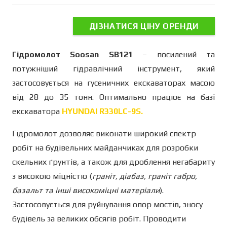
ДІЗНАТИСЯ ЦІНУ ОРЕНДИ
Гідромолот Soosan SB121
– посилений та
потужніший гідравлічний інструмент, який
застосовується на гусеничних екскаваторах масою
від 28 до 35 тонн. Оптимально працює на базі
екскаватора
HYUNDAI R330LC-9S.
Гідромолот дозволяє виконати широкий спектр
робіт на будівельних майданчиках для розробки
скельних ґрунтів, а також для дроблення негабариту
з високою міцністю (
граніт, діабаз, граніт габро,
базальт та інші високоміцні матеріали
).
Застосовується для руйнування опор мостів, зносу
будівель за великих обсягів робіт. Проводити