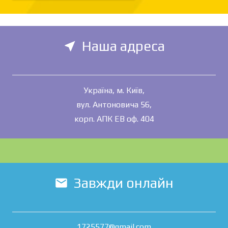
Наша адреса
near_me
Україна, м. Київ,
вул. Антоновича 56,
корп. АПК ЕВ оф. 404
Завжди онлайн
mail
1725577@gmail.com