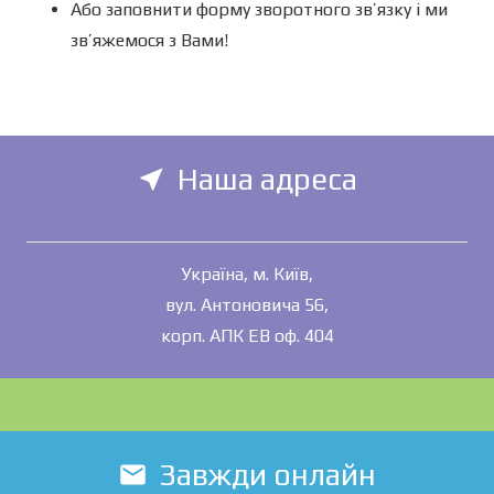
Або заповнити форму зворотного зв’язку і ми
зв’яжемося з Вами!
Наша адреса
near_me
Україна, м. Київ,
вул. Антоновича 56,
корп. АПК ЕВ оф. 404
Завжди онлайн
mail