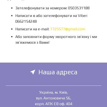
Зателефонувати за номером: 0503531188
Написати в або зателефонувати на Viber:
0662154248
Написати на e-mail:
1725577@gmail.com
Або заповнити форму зворотного зв’язку і ми
зв’яжемося з Вами!
Наша адреса
near_me
Україна, м. Київ,
вул. Антоновича 56,
корп. АПК ЕВ оф. 404