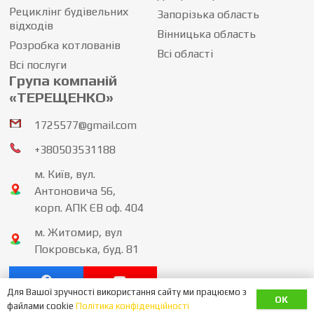
Рециклінг будівельних
Запорізька область
відходів
Вінницька область
Розробка котлованів
Всі області
Всі послуги
Група компаній
«ТЕРЕЩЕНКО»
1725577@gmail.com
+380503531188
м. Київ, вул.
Антоновича 56,
корп. АПК ЄВ оф. 404
м. Житомир, вул
Покровська, буд. 81
Для Вашої зручності використання сайту ми працюємо з
OK
політика конфіденційності
файлами cookie
Політика конфіденційності