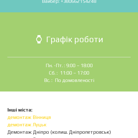
Вайбер: +380662154248
Графік роботи
watch
Пн. -Пт. : 9:00 – 18:00
Сб. : 11:00 – 17:00
Вс. : По домовленості
Інші міста:
демонтаж Вінниця
демонтаж Луцьк
Демонтаж Дніпро (колиш. Дніпропетровськ)