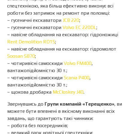
спецтехнікою, яка більш ефективно виконує всі
роботи без затримок на ремонт при поломці:
– гусеничні екскаватори
JCB 220
;
– гусеничні екскаватори
Volvo EC 220DL
;
– навісне обладнання на екскаватор: гідроножиці
Rent Demolition RD15
;
– навісне обладнання на екскаватор: гідромолот
Soosan SB70
;
– чотиривісні самоскиди
Volvo FM400
,
вантажопідйомністю 30 т.;
– чотиривісні самоскиди
Scania P400
,
вантажопідйомністю 30 т.;
– щокова дробарка
McCloskey J40
.
Звернувшись до
Групи компаній «Терещенко»
, ви
можете бути впевнені в якісному виконанні всіх
завдань, що гарантують такі чинники:
– робота без посередників;
– великий парк новітньої спецтехніки;