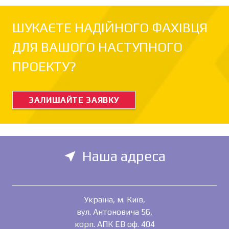
ШУКАЄТЕ НАДІЙНОГО ФАХІВЦЯ
ДЛЯ ВАШОГО НАСТУПНОГО
ПРОЕКТУ?
ЗАЛИШАЙТЕ ЗАЯВКУ
Наша адреса
near_me
Україна, м. Київ,
вул. Антоновича 56,
корп. АПК ЕВ оф. 404