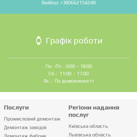
Вайбер: +380662154248
Графік роботи
watch
Пн. -Пт. : 9:00 – 18:00
Сб. : 11:00 – 17:00
Вс. : По домовленості
Послуги
Регіони надання
послуг
Промисловий демонтаж
Київська область
Демонтаж заводів
Львівська область
Демонтаж фабрик