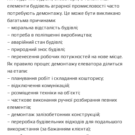
елементи будівель аграрної промисловості часто
потребують демонтажу. Це може бути викликано
багатьма причинами:
– моральна відсталість будівлі;
– потреба в поліпшенні виробництва;
– аварійний стан будівлі;
– природний знос будівлі;
– перенесення робочих потужностей на нове місце.
Як правило процес демонтажу елеватора ділиться
на етапи:
– планування робіт і складання кошторису;
– відключення комунікацій;
– розміщення техніки на об’єкті;
– часткове виконання ручної розбирання певних
елементів;
– демонтаж залізобетонних конструкцій;
– переробка будівельних відходів для подальшого
використання (за бажанням клієнта);