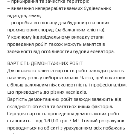
– прибирання та зачистка території;
– вивезення неперерабативаемих будівельних
відходів, землі;
– розробка котловану для будівництва нових
промислових споруд (за бажанням клієнта).
У кожному індивідуальному випадку етапи
проведення робіт також можуть манятся в
залежності від особливостей будови елеватора.
ВАРТІСТЬ ДЕМОНТАЖНИХ РОБІТ
Для кожного клієнта вартість робіт завжди грають
важливу роль у виборі компанії. Часто, цей показник
є більш важливим ніж експертність і професіоналізм,
що призводить до різних наслідків.
Вартість демонтажних робіт завжди залежить від
складності об’єкта та багатьох інших факторів.
Середня вартість проведення демонтажних робіт
становить – від 120,00 грн. / М³. Точний розрахунок
проводиться на об’єкті з урахуванням всіх побажань