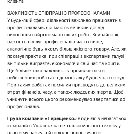
клієнта.
ВАЖЛИВІСТЬ СПІВПРАЦІ З ПРОФЕСІОНАЛАМИ
У будь-якій сфері діяльності важливо працювати з
професіоналами, які мають великий досвід
виконання найрізноманітніших робіт. Звичайно ж,
вартість послуг професіоналів часто вище,
аналогічно будь-якому більш якісного товару. Але, як
показує практика, при співпраці з експертами галузі
ви тільки виграєте, економлячи свій час та кошти.
Ще більше така важливість проявляється в
небезпечних роботах з демонтажу будівель і споруд.
При таких роботах помилки призводять до великих
втрат фінансів, часу, а також людських жертв. Щоб
уникнути всього цього рекомендуємо звертатися до
професіоналів.
Група компаній «Терещенко»
є однією з небагатьох
компаній в Україні, яка не тільки має всю техніку у
власному парку, а й володіє нової, сучасної