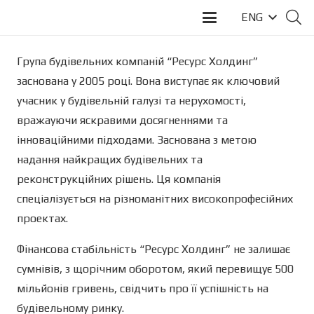
ENG
Група будівельних компаній “Ресурс Холдинг”
заснована у 2005 році. Вона виступає як ключовий
учасник у будівельній галузі та нерухомості,
вражауючи яскравими досягненнями та
інноваційними підходами. Заснована з метою
надання найкращих будівельних та
реконструкційних рішень. Ця компанія
спеціалізується на різноманітних високопрофесійних
проектах.
Фінансова стабільність “Ресурс Холдинг” не залишає
сумнівів, з щорічним оборотом, який перевищує 500
мільйонів гривень, свідчить про її успішність на
будівельному ринку.