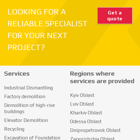
LOOKING FOR A
Get a
quote
RELIABLE SPECIALIST
FOR YOUR NEXT
PROJECT?
Services
Regions where
services are provided
Industrial Dismantling
Kyiv Oblast
Factory demolition
Lviv Oblast
Demolition of high-rise
buildings
Kharkiv Oblast
Elevator Demolition
Odessa Oblast
Recycling
Dnipropetrovsk Oblast
Excavation of Foundation
Zaporizhzhia Oblast