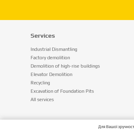
Services
Industrial Dismantling
Factory demolition
Demolition of high-rise buildings
Elevator Demolition
Recycling
Excavation of Foundation Pits
All services
Для Вашої зручност