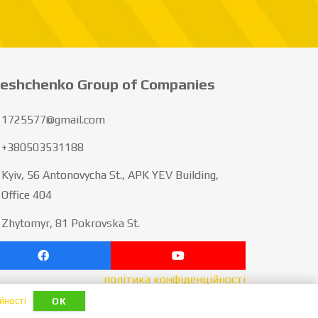
eshchenko Group of Companies
1725577@gmail.com
+380503531188
Kyiv, 56 Antonovycha St., APK YEV Building,
Office 404
Zhytomyr, 81 Pokrovska St.
політика конфіденційності
йності
OK