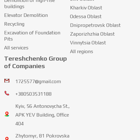
Demolition of high-rise
buildings
Kharkiv Oblast
Elevator Demolition
Odessa Oblast
Recycling
Dnipropetrovsk Oblast
Excavation of Foundation
Zaporizhzhia Oblast
Pits
Vinnytsia Oblast
All services
All regions
Tereshchenko Group
of Companies
1725577@gmail.com
+380503531188
Kyiv, 56 Antonovycha St.,
APK YEV Building, Office
404
Zhytomyr, 81 Pokrovska