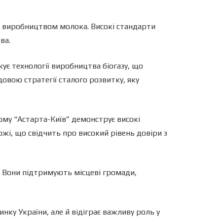
а виробництвом молока. Високі стандарти
ва.
ує технології виробництва біогазу, що
овою стратегії сталого розвитку, яку
ому “Астарта-Київ” демонструє високі
ржі, що свідчить про високий рівень довіри з
і. Вони підтримують місцеві громади,
нку України, але й відіграє важливу роль у