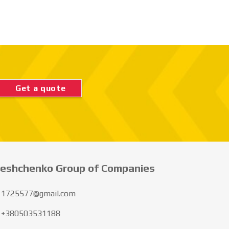
Get a quote
eshchenko Group of Companies
1725577@gmail.com
+380503531188