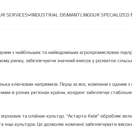
UR SERVICES
INDUSTRIAL DISMANTLING
OUR SPECIALIZED
ним з найбільших та найвідоміших агропромислових підприє
ному ринку, забезпечуючи значний внесок у розвиток сільсь
лька ключових напрямків. Перш за все, компанія є одним з 
и в різних регіонах країни, холдинг забезпечує стабільне
рнових та олійних культур. “Астарта-Київ” обробляє вели
а інші культури. Це дозволяє компанії забезпечувати висок