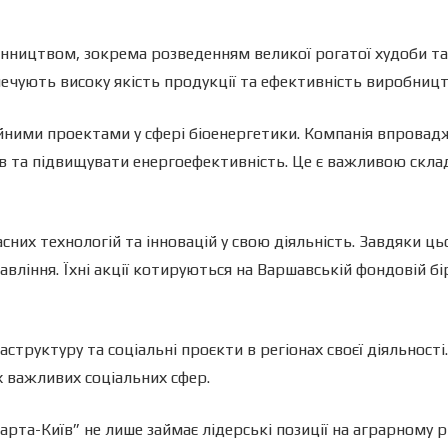
инництвом, зокрема розведенням великої рогатої худоби т
печують високу якість продукції та ефективність виробницт
йними проектами у сфері біоенергетики. Компанія впровадж
 та підвищувати енергоефективність. Це є важливою склад
них технологій та інновацій у свою діяльність. Завдяки ць
вління. Їхні акції котируються на Варшавській фондовій бі
аструктуру та соціальні проєкти в регіонах своєї діяльност
х важливих соціальних сфер.
та-Київ” не лише займає лідерські позиції на аграрному ри