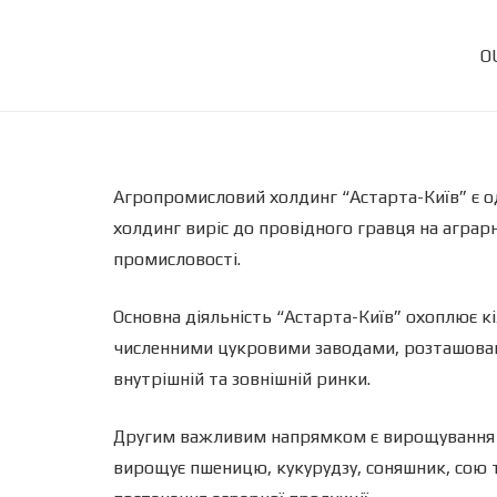
O
Агропромисловий холдинг “Астарта-Київ” є од
холдинг виріс до провідного гравця на аграр
промисловості.
Основна діяльність “Астарта-Київ” охоплює кі
численними цукровими заводами, розташованим
внутрішній та зовнішній ринки.
Другим важливим напрямком є вирощування зе
вирощує пшеницю, кукурудзу, соняшник, сою т