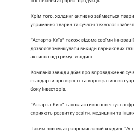
постачання аграрної продукції.
Крім того, холдинг активно займається твар
утримання тварин та сучасні технології забез
“Астарта-Київ” також відома своїми інноваці
дозволяє зменшувати викиди парникових газів
активно підтримує холдинг.
Компанія завжди дбає про впровадження сучас
стандарти прозорості та корпоративного упра
боку інвесторів.
“Астарта-Київ” також активно інвестує в інфр
сприяють розвитку освіти, медицини та інши
Таким чином, агропромисловий холдинг “Астар