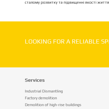
сталому розвитку та підвищенні якості життя 
LOOKING FOR A RELIABLE SP
Services
Industrial Dismantling
Factory demolition
Demolition of high-rise buildings