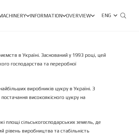
ENG
 MACHINERY
INFORMATION
OVERVIEW
мств в Україні. Заснований у 1993 році, цей
кого господарства та переробної
найбільших виробників цукру в Україні. З
 постачання високоякісного цукру на
кі площі сільськогосподарських земель, де
ий рівень виробництва та стабільність