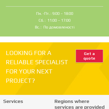
Пн. -Пт. : 9:00 – 18:00
Сб. : 11:00 – 17:00
Вс. : По домовленості
LOOKING FOR A
Get a
quote
RELIABLE SPECIALIST
FOR YOUR NEXT
PROJECT?
Services
Regions where
services are provided