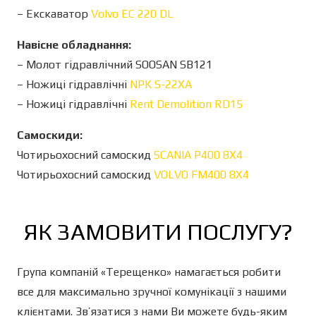
– Екскаватор
Volvo EC 220 DL
Навісне обладнання:
– Молот гідравлічний SOOSAN SB121
– Ножиці гідравлічні
NPK S-22XA
– Ножиці гідравлічні
Rent Demolition RD15
Самоскиди:
Чотирьохосний самоскид
SCANIA P400 8X4
Чотирьохосний самоскид
VOLVO FM400 8X4
ЯК ЗАМОВИТИ ПОСЛУГУ?
Група компаній «Терещенко» намагається робити
все для максимально зручної комунікації з нашими
клієнтами. Зв’язатися з нами Ви можете будь-яким