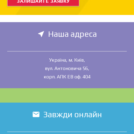
ЗАЛИШАЙТЕ ЗАЯВКУ
Наша адреса
near_me
Україна, м. Київ,
вул. Антоновича 56,
корп. АПК ЕВ оф. 404
Завжди онлайн
mail