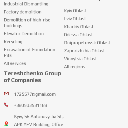
Industrial Dismantling
Kyiv Oblast
Factory demolition
Lviv Oblast
Demolition of high-rise
buildings
Kharkiv Oblast
Elevator Demolition
Odessa Oblast
Recycling
Dnipropetrovsk Oblast
Excavation of Foundation
Zaporizhzhia Oblast
Pits
Vinnytsia Oblast
All services
All regions
Tereshchenko Group
of Companies
1725577@gmail.com
+380503531188
Kyiv, 56 Antonovycha St.,
APK YEV Building, Office