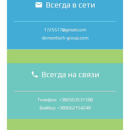
Всегда в сети
mail
1725577@gmail.com
demontazh-group.com
Всегда на связи
phone
Телефон: +380503531188
Вайбер: +380662154248