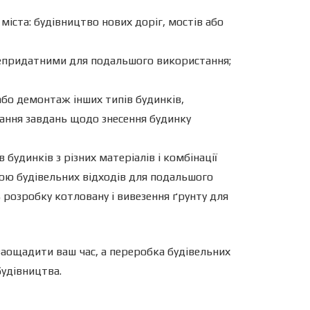
міста: будівництво нових доріг, мостів або
непридатними для подальшого використання;
бо демонтаж інших типів будинків,
нання завдань щодо знесення будинку
удинків з різних матеріалів і комбінації
ою будівельних відходів для подальшого
 розробку котловану і вивезення ґрунту для
ощадити ваш час, а переробка будівельних
будівництва.