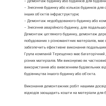
– Демонтаж будинку або будинків для будівн
– Знесення будинку або кількох будинків для
інших об’єктів інфраструктури;
– Демонтаж недобудованого будинку або комп
– Знесення аварійного будинку, для подальшог
Демонтаж цегляного будинку, демонтаж дерев
побудованих з різноманітних матеріалів, має
забезпечить ефективне виконання подальших 
Група компаній Терещенко має багаторічний до
різних матеріалів. Ми виконуємо як частков
використання або вивезенням будівельних від
будівництва іншого будинку або об’єкта.
Виконання демонтажних робіт нашими досвід
відходів заощадить кошти на матеріали для б