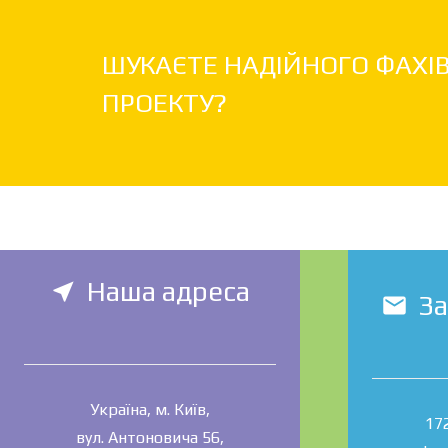
ШУКАЄТЕ НАДІЙНОГО ФАХІ
ПРОЕКТУ?
Наша адреса
near_me
З
mail
Україна, м. Київ,
17
вул. Антоновича 56,