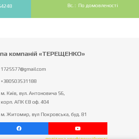
Вс. : По домовленості
54248
упа компаній «ТЕРЕЩЕНКО»
1725577@gmail.com
+380503531188
м. Київ, вул. Антоновича 56,
корп. АПК ЄВ оф. 404
м. Житомир, вул Покровська, буд. 81
політика конфіденційності