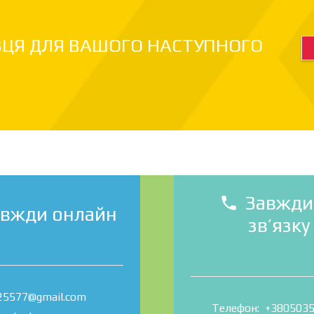
ВЦЯ ДЛЯ ВАШОГО НАСТУПНОГО
Завжди
phone
авжди онлайн
зв’язку
25577@gmail.com
Телефон: +380503