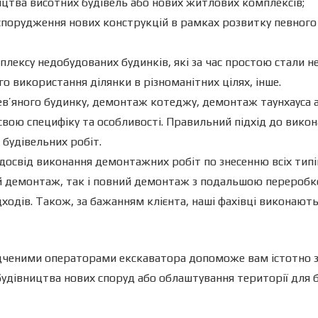
ицтва висотних будівель або нових житлових комплексів;
 спорудження нових конструкцій в рамках розвитку певного 
лексу недобудованих будинків, які за час простою стали 
о використання ділянки в різноманітних цілях, інше.
’яного будинку, демонтаж котеджу, демонтаж таунхауса а
 свою специфіку та особливості. Правильний підхід до вико
будівельних робіт.
свід виконання демонтажних робіт по знесенню всіх типів б
ий демонтаж, так і повний демонтаж з подальшою переробк
ходів. Також, за бажанням клієнта, наші фахівці виконають
ченими операторами екскаватора допоможе вам істотно за
удівництва нових споруд або облаштування території для 